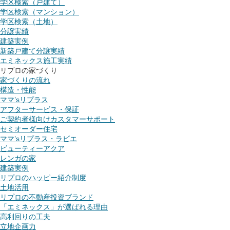
学区検索（戸建て）
学区検索（マンション）
学区検索（土地）
分譲実績
建築実例
新築戸建て分譲実績
エミネックス施工実績
リプロの家づくり
家づくりの流れ
構造・性能
ママ’sリプラス
アフターサービス・保証
ご契約者様向けカスタマーサポート
セミオーダー住宅
ママ’sリプラス・ラビエ
ビューティーアクア
レンガの家
建築実例
リプロのハッピー紹介制度
土地活用
リプロの不動産投資ブランド
「エミネックス」が選ばれる理由
高利回りの工夫
立地企画力