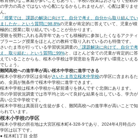
教育熱心なご家庭が多いこともあって、学校の授業はおざなりで塾頼み
の学力の高さではないか心配になるかもしれませんが、心配は要りませ
ん。
「授業では、課題の解決に向けて、自分で考え、自分から取り組んでい
ましたか」という質問に98.8%
の児童が肯定的に答えていて、児童が積
極的に授業に取り組んでいることが分かります。
受験を視野に入れる高学年であっても積極的に参加したくなるアクティ
ブラーニング授業をほとんどの教科で取り入れているのも特徴です。
さいたま市が行っている学習状況調査の
「課題解決に向けて、自分で考
え、取り組む」という質問に99%
と、ほとんど全ての児童が肯定的に答
えていることからも、桜木小学校は学習意欲を育みやすい環境といえる
でしょう。
難関高校への進学率が高い桜木中学校に進学できる
桜木小学校の学区は全域が
さいたま市立桜木中学校
の学区に含まれるた
め、全員が無条件で桜木中学校に進学できます。
桜木中学校は桜木小学校から駅前通りを挟んですぐ北側にあります。
市の学習状況調査では市平均と比べて良好な結果を出している、学力が
高い公立中学校です。
桜木中学校は真面目な生徒が多く、難関高校への進学率が高いことで知
られています。
桜木小学校の学区
桜木小学校の所在地は大宮区桜木町4-328-9であり、2024年4月時点の
学区は以下です。
● 桜木町1丁目 全部