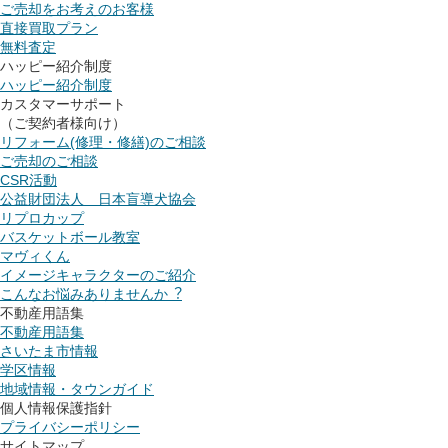
ご売却をお考えのお客様
直接買取プラン
無料査定
ハッピー紹介制度
ハッピー紹介制度
カスタマーサポート
（ご契約者様向け）
リフォーム(修理・修繕)のご相談
ご売却のご相談
CSR活動
公益財団法人 日本盲導犬協会
リプロカップ
バスケットボール教室
マヴィくん
イメージキャラクターのご紹介
こんなお悩みありませんか︖
不動産用語集
不動産用語集
さいたま市情報
学区情報
地域情報・タウンガイド
個人情報保護指針
プライバシーポリシー
サイトマップ