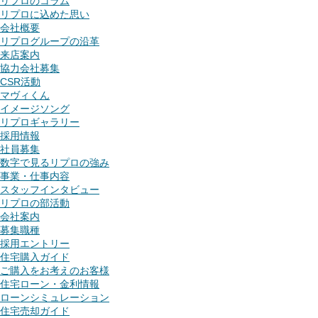
リプロのコラム
リプロに込めた思い
会社概要
リプログループの沿革
来店案内
協力会社募集
CSR活動
マヴィくん
イメージソング
リプロギャラリー
採用情報
社員募集
数字で見るリプロの強み
事業・仕事内容
スタッフインタビュー
リプロの部活動
会社案内
募集職種
採用エントリー
住宅購入ガイド
ご購入をお考えのお客様
住宅ローン・金利情報
ローンシミュレーション
住宅売却ガイド