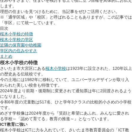
住みやすさまで、住まいを検討する上で役に立つ情報を具体的にお伝え
します。
理想の住まいを見つけるために、当記事をぜひご活用ください。
※「通学区域」や「校区」と呼ばれることもありますが、この記事では
「学区」にて統一しています。
目次
桜木小学校の特徴
桜木小学校の学区
近隣の保育園や幼稚園
学区内の住みやすさ
まとめ
桜木小学校の特徴
さいたま市大宮区にある
桜木小学校
は1923年に設立された、120年以上
の歴史ある伝統校です。
今の土地には1982年に移転していて、ユニバーサルデザインが取り入
れられた美しい校舎も特徴です。
2024年度より前期・後期制に変更されて通知票は年に2回渡されるよう
になりました。
令和6年度の児童数は517名、ひと学年3クラスの比較的小さめの小学校
です。
めざす学校像は2024年度から『笑顔と希望にあふれ、みんなに愛され
る学校～「認めて育てる」教育の推進～』となっています。
ICT教育に強い
桜木小学校はICTに力を入れていて、さいたま市教育委員会の「ICT教