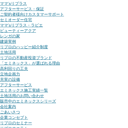
ママ’sリプラス
アフターサービス・保証
ご契約者様向けカスタマーサポート
セミオーダー住宅
ママ’sリプラス・ラビエ
ビューティーアクア
レンガの家
建築実例
リプロのハッピー紹介制度
土地活用
リプロの不動産投資ブランド
「エミネックス」が選ばれる理由
高利回りの工夫
立地企画力
充実の設備
アフターサービス
エミネックス施工実績一覧
土地活用のお問い合わせ
販売中のエミネックスシリーズ
会社案内
ごあいさつ
企業コンセプト
リプロのセミナー