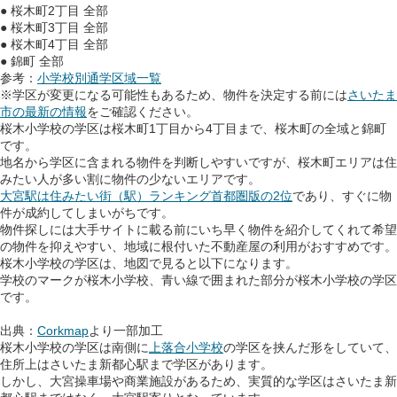
● 桜木町2丁目 全部
● 桜木町3丁目 全部
● 桜木町4丁目 全部
● 錦町 全部
参考：
小学校別通学区域一覧
※学区が変更になる可能性もあるため、物件を決定する前には
さいたま
市の最新の情報
をご確認ください。
桜木小学校の学区は桜木町1丁目から4丁目まで、桜木町の全域と錦町
です。
地名から学区に含まれる物件を判断しやすいですが、桜木町エリアは住
みたい人が多い割に物件の少ないエリアです。
大宮駅は住みたい街（駅）ランキング首都圏版の2位
であり、すぐに物
件が成約してしまいがちです。
物件探しには大手サイトに載る前にいち早く物件を紹介してくれて希望
の物件を抑えやすい、地域に根付いた不動産屋の利用がおすすめです。
桜木小学校の学区は、地図で見ると以下になります。
学校のマークが桜木小学校、青い線で囲まれた部分が桜木小学校の学区
です。
出典：
Corkmap
より一部加工
桜木小学校の学区は南側に
上落合小学校
の学区を挟んだ形をしていて、
住所上はさいたま新都心駅まで学区があります。
しかし、大宮操車場や商業施設があるため、実質的な学区はさいたま新