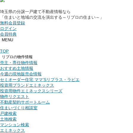
埼玉県の分譲一戸建て不動産情報なら
「住まいと地域の交流を演出する～リプロの住まい～」
無料会員登録
ログイン
会員特典
MENU
TOP
リプロの物件情報
売主・専任物件情報
おすすめ土地情報
今週の現地販売会情報
セミオーダー住宅 ママ'Sリプラス・ラビエ
投資用ブランドエミネックス
投資用物件エミネックスシリーズ
物件リクエスト
不動産契約サポートルーム
住まいづくり相談室
戸建検索
土地検索
マンション検索
エミネックス