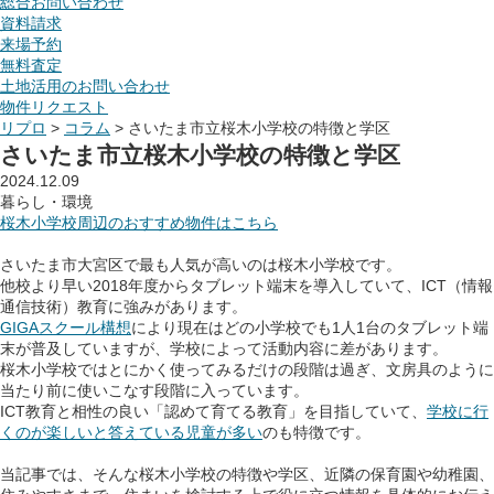
総合お問い合わせ
資料請求
来場予約
無料査定
土地活用のお問い合わせ
物件リクエスト
リプロ
>
コラム
>
さいたま市立桜木小学校の特徴と学区
さいたま市立桜木小学校の特徴と学区
2024.12.09
暮らし・環境
桜木小学校周辺のおすすめ物件はこちら
さいたま市大宮区で最も人気が高いのは桜木小学校です。
他校より早い
2018
年度からタブレット端末を導入していて、
ICT
（情報
通信技術）教育に強みがあります。
GIGAスクール構想
により現在はどの小学校でも
1
人
1
台のタブレット端
末が普及していますが、学校によって活動内容に差があります。
桜木小学校ではとにかく使ってみるだけの段階は過ぎ、文房具のように
当たり前に使いこなす段階に入っています。
ICT
教育と相性の良い「認めて育てる教育」を目指していて、
学校に行
くのが楽しいと答えている児童が多い
のも特徴です。
当記事では、そんな桜木小学校の特徴や学区、近隣の保育園や幼稚園、