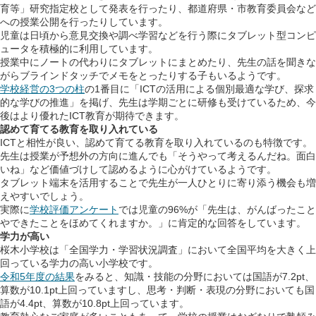
育等」研究指定校として発表を行ったり、都道府県・市教育委員会など
への授業公開を行ったりしています。
児童は日頃から意見交換や調べ学習などを行う際にタブレット型コンピ
ュータを積極的に利用しています。
授業中にノートの代わりにタブレットにまとめたり、先生の話を聞きな
がらブラインドタッチでメモをとったりする子もいるようです。
学校経営の3つの柱
の1番目に「ICTの活用による個別最適な学び、探求
的な学びの推進」を掲げ、先生は学期ごとに研修も受けているため、今
後はより優れたICT教育が期待できます。
認めて育てる教育を取り入れている
ICTと相性が良い、認めて育てる教育を取り入れているのも特徴です。
先生は授業が予想外の方向に進んでも「そうやって考えるんだね。面白
いね」など価値づけして認めるように心がけているようです。
タブレット端末を活用することで先生が一人ひとりに寄り添う機会も増
えやすいでしょう。
実際に
学校評価アンケート
では児童の96%が「先生は、がんばったこと
やできたことをほめてくれますか。」に肯定的な回答をしています。
学力が高い
桜木小学校は「全国学力・学習状況調査」において全国平均を大きく上
回っている学力の高い小学校です。
令和5年度の結果
をみると、知識・技能の分野においては国語が7.2pt、
算数が10.1pt上回っていますし、思考・判断・表現の分野においても国
語が4.4pt、算数が10.8pt上回っています。