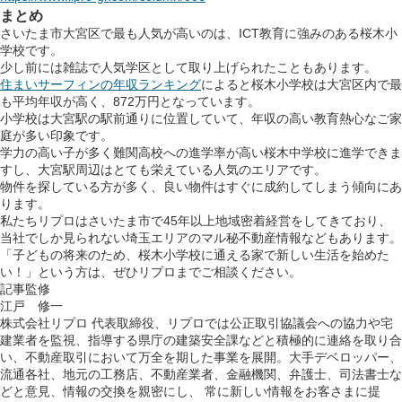
まとめ
さいたま市大宮区で最も人気が高いのは、ICT教育に強みのある桜木小
学校です。
少し前には雑誌で人気学区として取り上げられたこともあります。
住まいサーフィンの年収ランキング
によると桜木小学校は大宮区内で最
も平均年収が高く、872万円となっています。
小学校は大宮駅の駅前通りに位置していて、年収の高い教育熱心なご家
庭が多い印象です。
学力の高い子が多く難関高校への進学率が高い桜木中学校に進学できま
すし、大宮駅周辺はとても栄えている人気のエリアです。
物件を探している方が多く、良い物件はすぐに成約してしまう傾向にあ
ります。
私たちリプロはさいたま市で45年以上地域密着経営をしてきており、
当社でしか見られない埼玉エリアのマル秘不動産情報などもあります。
「子どもの将来のため、桜木小学校に通える家で新しい生活を始めた
い！」という方は、ぜひリプロまでご相談ください。
記事監修
江戸 修一
株式会社リプロ 代表取締役、リプロでは公正取引協議会への協力や宅
建業者を監視、指導する県庁の建築安全課などと積極的に連絡を取り合
い、不動産取引において万全を期した事業を展開。大手デベロッパー、
流通各社、地元の工務店、不動産業者、金融機関、弁護士、司法書士な
どと意見、情報の交換を親密にし、 常に新しい情報をお客さまに提