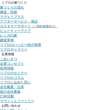
リプロの家づくり
家づくりの流れ
構造・性能
ママ's リプラス
アフターサービス・保証
カスタマーサポート
（ご契約者様向け）
ビューティーアクア
レンガの家
建築実例
リプロのハッピー紹介制度
リプロギャラリー
企業情報
ごあいさつ
企業コンセプト
採用情報
リプロのセミナー
リプロのコラム
リプロに込めた思い
会社概要・沿革
協力会社募集
CSR活動
マヴィくんファミリー
お問い合わせ