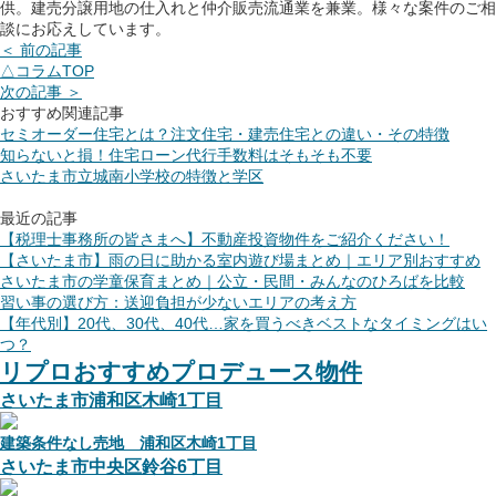
供。建売分譲用地の仕入れと仲介販売流通業を兼業。様々な案件のご相
談にお応えしています。
＜ 前の記事
△コラムTOP
次の記事 ＞
おすすめ関連記事
セミオーダー住宅とは？注文住宅・建売住宅との違い・その特徴
知らないと損！住宅ローン代行手数料はそもそも不要
さいたま市立城南小学校の特徴と学区
最近の記事
【税理士事務所の皆さまへ】不動産投資物件をご紹介ください！
【さいたま市】雨の日に助かる室内遊び場まとめ｜エリア別おすすめ
さいたま市の学童保育まとめ｜公立・民間・みんなのひろばを比較
習い事の選び方：送迎負担が少ないエリアの考え方
【年代別】20代、30代、40代…家を買うべきベストなタイミングはい
つ？
リプロおすすめプロデュース物件
さいたま市浦和区木崎1丁目
建築条件なし売地 浦和区木崎1丁目
さいたま市中央区鈴谷6丁目