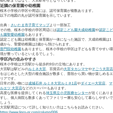
都心駅まではなく、大宮駅寄りとなっています。
近隣の保育園や幼稚園
桜木小学校の学区や周辺には、認可保育園が複数あります。
以下の地図の丸が認可保育園を示しています。
出典：
さいたま市子育てマップ
より一部加工
その他、桜木小学校の学区周辺には
認定こども園大成幼稚園
や
認定こど
も園聖愛幼稚園
もあります。
認定こども園は幼稚園と保育園が一体になった施設で、大成幼稚園は1
歳から、聖愛幼稚園は2歳から預けられます。
普門院幼稚園
もありますし、桜木小学校の学区は子どもを育てやすい環
境が整っているといえるでしょう。
学区内の住みやすさ
桜木小学校は大宮駅から徒歩約9分の立地にあります。
大宮駅は駅ビルの
ルミネ大宮
、百貨店の
大宮タカシマヤ
や
そごう大宮店
をはじめとした大型の複合施設が数多く、普段から買い物が楽しめるエ
リアです。
日常の買い物には
成城石井 ルミネ大宮ルミネ1店
や
ダイエー大宮店
、
マ
ルエツ 大宮店
などのスーパーもあります。
高度な医療を提供してくれる
埼玉県立小児医療センター
が近くにありま
すし、個人病院も数多くあってファミリー層も安心して暮らしやすいで
しょう。
大宮駅周辺について詳しく知りたい方はこちらをお読みください。
https://www.lipro-gr.com/column/006