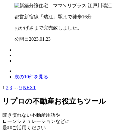
都営新宿線「瑞江」駅まで徒歩16分
おかげさまで完売致しました。
公開日
2023.01.23
次の10件を見る
1
2
3
…
9
NEXT
リプロの
不動産お役立ちツール
聞き慣れない不動産用語や
ローンシミュレーションなどに
是非ご活用ください