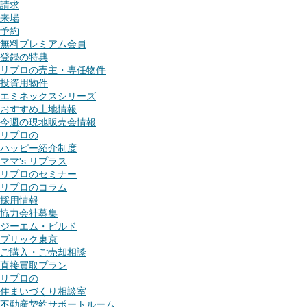
請求
来場
予約
無料プレミアム会員
登録の特典
リプロの売主・専任物件
投資用物件
エミネックスシリーズ
おすすめ土地情報
今週の現地販売会情報
リプロの
ハッピー紹介制度
ママ's リプラス
リプロのセミナー
リプロのコラム
採用情報
協力会社募集
ジーエム・ビルド
ブリック東京
ご購入・ご売却相談
直接買取プラン
リプロの
住まいづくり相談室
不動産契約サポートルーム