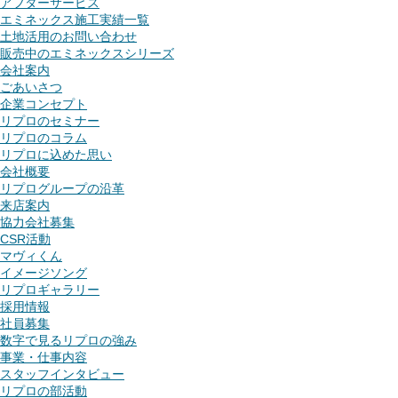
アフターサービス
エミネックス施工実績一覧
土地活用のお問い合わせ
販売中のエミネックスシリーズ
会社案内
ごあいさつ
企業コンセプト
リプロのセミナー
リプロのコラム
リプロに込めた思い
会社概要
リプログループの沿革
来店案内
協力会社募集
CSR活動
マヴィくん
イメージソング
リプロギャラリー
採用情報
社員募集
数字で見るリプロの強み
事業・仕事内容
スタッフインタビュー
リプロの部活動