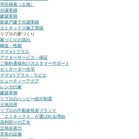
学区検索（土地）
分譲実績
建築実例
新築戸建て分譲実績
エミネックス施工実績
リプロの家づくり
家づくりの流れ
構造・性能
ママ’sリプラス
アフターサービス・保証
ご契約者様向けカスタマーサポート
セミオーダー住宅
ママ’sリプラス・ラビエ
ビューティーアクア
レンガの家
建築実例
リプロのハッピー紹介制度
土地活用
リプロの不動産投資ブランド
「エミネックス」が選ばれる理由
高利回りの工夫
立地企画力
充実の設備