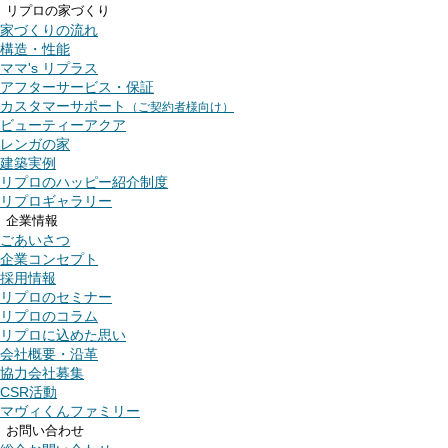
リプロの家づくり
家づくりの流れ
構造・性能
ママ's リプラス
アフターサービス・保証
カスタマーサポート
（ご契約者様向け）
ビューティーアクア
レンガの家
建築実例
リプロのハッピー紹介制度
リプロギャラリー
企業情報
ごあいさつ
企業コンセプト
採用情報
リプロのセミナー
リプロのコラム
リプロに込めた思い
会社概要・沿革
協力会社募集
CSR活動
マヴィくんファミリー
お問い合わせ