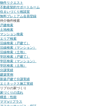
物件リクエスト
不動産契約サポートルーム
住まいづくり相談室
無料プレミアム会員登録
仲介物件検索
戸建検索
土地検索
マンション検索
エリア検索
沿線検索（戸建て）
沿線検索（マンション）
沿線検索（土地）
学区検索（戸建て）
学区検索（マンション）
学区検索（土地）
分譲実績
建築実例
新築戸建て分譲実績
エミネックス施工実績
リプロの家づくり
家づくりの流れ
構造・性能
ママ’sリプラス