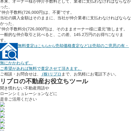
本来、オーナー様が仲介手数料として、業者に支払わなければならなか
った、
”仲介手数料(726,000円)は、不要”
です。
当社の購入金額はそのままに、当社が仲介業者に支払わなければならな
かった、
“仲介手数料分(726,000円)は、そのままオーナー様に還元”
致します。
一般的な仲介取引と比べると、この差、
145.2万円のお得!!
になりま
す。
無料査定
売却価格査定などは売却のご意思の有・
はこちらから
無にかかわらず、
ご希望があれば無料で査定させて頂きます。
ご相談・お問合せは、
(株)リプロ
まで、お気軽にお電話下さい。
リプロの
不動産お役立ちツール
聞き慣れない不動産用語や
ローンシミュレーションなどに
是非ご活用ください