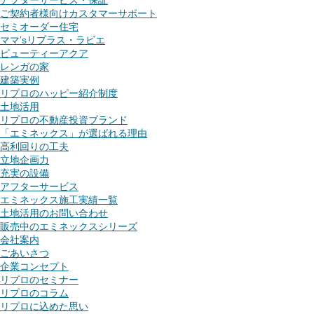
アフターサービス・保証
ご契約者様向けカスタマーサポート
セミオーダー住宅
ママ’sリプラス・ラビエ
ビューティーアクア
レンガの家
建築実例
リプロのハッピー紹介制度
土地活用
リプロの不動産投資ブランド
「エミネックス」が選ばれる理由
高利回りの工夫
立地企画力
充実の設備
アフターサービス
エミネックス施工実績一覧
土地活用のお問い合わせ
販売中のエミネックスシリーズ
会社案内
ごあいさつ
企業コンセプト
リプロのセミナー
リプロのコラム
リプロに込めた思い