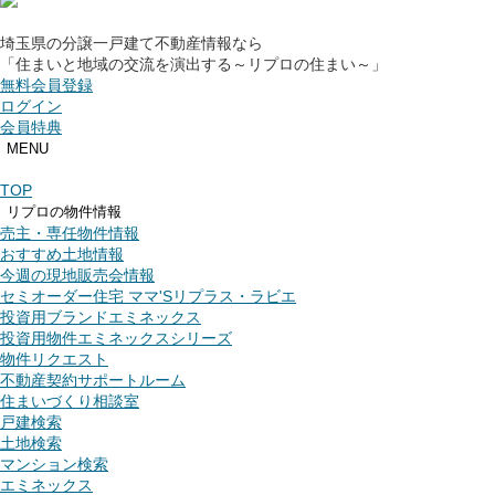
埼玉県の分譲一戸建て不動産情報なら
「住まいと地域の交流を演出する～リプロの住まい～」
無料会員登録
ログイン
会員特典
MENU
TOP
リプロの物件情報
売主・専任物件情報
おすすめ土地情報
今週の現地販売会情報
セミオーダー住宅 ママ'Sリプラス・ラビエ
投資用ブランドエミネックス
投資用物件エミネックスシリーズ
物件リクエスト
不動産契約サポートルーム
住まいづくり相談室
戸建検索
土地検索
マンション検索
エミネックス