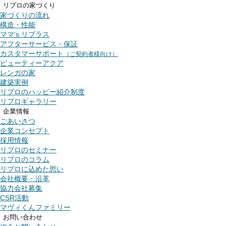
リプロの家づくり
家づくりの流れ
構造・性能
ママ's リプラス
アフターサービス・保証
カスタマーサポート
（ご契約者様向け）
ビューティーアクア
レンガの家
建築実例
リプロのハッピー紹介制度
リプロギャラリー
企業情報
ごあいさつ
企業コンセプト
採用情報
リプロのセミナー
リプロのコラム
リプロに込めた思い
会社概要・沿革
協力会社募集
CSR活動
マヴィくんファミリー
お問い合わせ