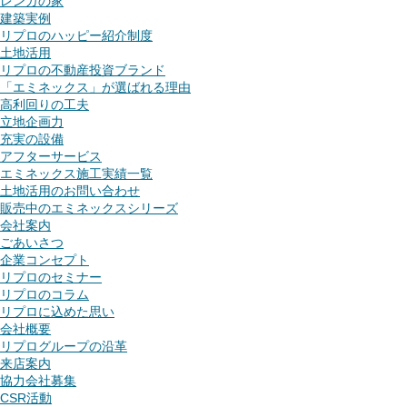
レンガの家
建築実例
リプロのハッピー紹介制度
土地活用
リプロの不動産投資ブランド
「エミネックス」が選ばれる理由
高利回りの工夫
立地企画力
充実の設備
アフターサービス
エミネックス施工実績一覧
土地活用のお問い合わせ
販売中のエミネックスシリーズ
会社案内
ごあいさつ
企業コンセプト
リプロのセミナー
リプロのコラム
リプロに込めた思い
会社概要
リプログループの沿革
来店案内
協力会社募集
CSR活動