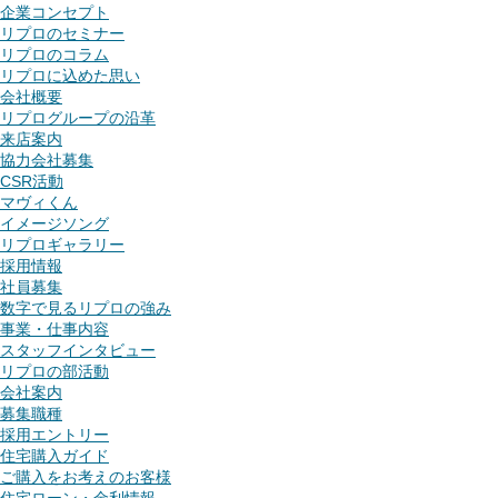
企業コンセプト
リプロのセミナー
リプロのコラム
リプロに込めた思い
会社概要
リプログループの沿革
来店案内
協力会社募集
CSR活動
マヴィくん
イメージソング
リプロギャラリー
採用情報
社員募集
数字で見るリプロの強み
事業・仕事内容
スタッフインタビュー
リプロの部活動
会社案内
募集職種
採用エントリー
住宅購入ガイド
ご購入をお考えのお客様
住宅ローン・金利情報