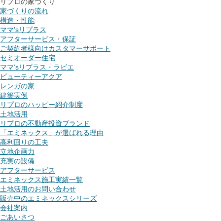
リプロの家づくり
家づくりの流れ
構造・性能
ママ’sリプラス
アフターサービス・保証
ご契約者様向けカスタマーサポート
セミオーダー住宅
ママ’sリプラス・ラビエ
ビューティーアクア
レンガの家
建築実例
リプロのハッピー紹介制度
土地活用
リプロの不動産投資ブランド
「エミネックス」が選ばれる理由
高利回りの工夫
立地企画力
充実の設備
アフターサービス
エミネックス施工実績一覧
土地活用のお問い合わせ
販売中のエミネックスシリーズ
会社案内
ごあいさつ