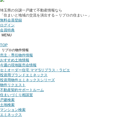
埼玉県の分譲一戸建て不動産情報なら
「住まいと地域の交流を演出する～リプロの住まい～」
無料会員登録
ログイン
会員特典
MENU
TOP
リプロの物件情報
売主・専任物件情報
おすすめ土地情報
今週の現地販売会情報
セミオーダー住宅 ママ'Sリプラス・ラビエ
投資用ブランドエミネックス
投資用物件エミネックスシリーズ
物件リクエスト
不動産契約サポートルーム
住まいづくり相談室
戸建検索
土地検索
マンション検索
エミネックス