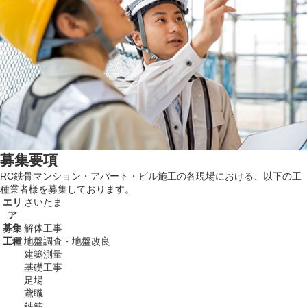
募集要項
RC鉄骨マンション・アパート・ビル施工の各現場における、以下の工
種業者様を募集しております。
エリ
さいたま
ア
募集
解体工事
工種
地盤調査・地盤改良
建築測量
基礎工事
足場
鳶職
鉄筋