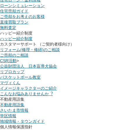
ローンシミュレーション
住宅売却ガイド
ご売却をお考えのお客様
直接買取プラン
無料査定
ハッピー紹介制度
ハッピー紹介制度
カスタマーサポート （ご契約者様向け）
リフォーム(修理・修繕)のご相談
ご売却のご相談
CSR活動
>
公益財団法人 日本盲導犬協会
リプロカップ
バスケットボール教室
マヴィくん
イメージキャラクターのご紹介
こんなお悩みありませんか︖
不動産用語集
不動産用語集
さいたま市情報
学区情報
地域情報・タウンガイド
個人情報保護指針