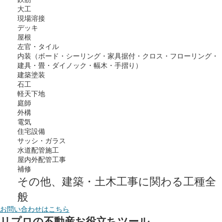
大工
現場溶接
デッキ
屋根
左官・タイル
内装（ボード・シーリング・家具据付・クロス・フローリング・
建具・畳・ダイノック・幅木・手摺り）
建築塗装
石工
軽天下地
庭師
外構
電気
住宅設備
サッシ・ガラス
水道配管施工
屋内外配管工事
補修
その他、建築・土木工事に関わる工種全
般
お問い合わせはこちら
リプロの
不動産お役立ちツール