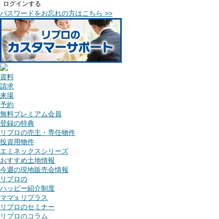
ログインする
パスワードをお忘れの方はこちら >>
資料
請求
来場
予約
無料プレミアム会員
登録の特典
リプロの売主・専任物件
投資用物件
エミネックスシリーズ
おすすめ土地情報
今週の現地販売会情報
リプロの
ハッピー紹介制度
ママ's リプラス
リプロのセミナー
リプロのコラム