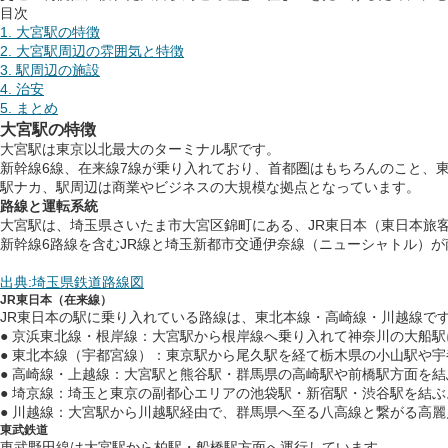
目次
1. 大宮駅の特徴
2. 大宮駅周辺の雰囲気と特徴
3. 駅周辺の施設
4. 治安
5. まとめ
大宮駅の特徴
大宮駅は東京以北最大のターミナル駅です。
新幹線6線、在来線7線が乗り入れており、首都圏はもちろんのこと、
駅ナカ、駅周辺は商業やビジネスの大規模な拠点となっています。
路線と運転系統
大宮駅は、埼玉県さいたま市大宮区錦町にある、JR東日本（東日本旅
新幹線6路線を含むJR線と埼玉新都市交通伊奈線（ニューシャトル）
出典:埼玉県鉄道路線図
JR東日本（在来線）
JR東日本の駅に乗り入れている路線は、東北本線・高崎線・川越線で
● 京浜東北線・根岸線：大宮駅から根岸線へ乗り入れて神奈川の大船駅
● 東北本線（宇都宮線）：東京駅から尾久駅を経て栃木県の小山駅や
● 高崎線・上越線：大宮駅と熊谷駅・群馬県の高崎駅や前橋駅方面を結
● 埼京線：埼玉と東京の副都心エリアの池袋駅・新宿駅・渋谷駅を結ぶ
● 川越線：大宮駅から川越駅経由で、群馬県へ至る八高線と繋がる高
東武鉄道
東武野田線は大宮駅から柏駅・船橋駅方面へ運行しています。