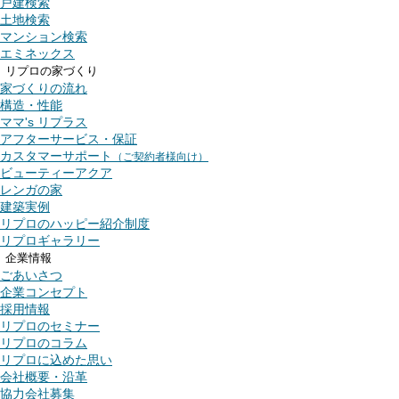
戸建検索
土地検索
マンション検索
エミネックス
リプロの家づくり
家づくりの流れ
構造・性能
ママ's リプラス
アフターサービス・保証
カスタマーサポート
（ご契約者様向け）
ビューティーアクア
レンガの家
建築実例
リプロのハッピー紹介制度
リプロギャラリー
企業情報
ごあいさつ
企業コンセプト
採用情報
リプロのセミナー
リプロのコラム
リプロに込めた思い
会社概要・沿革
協力会社募集