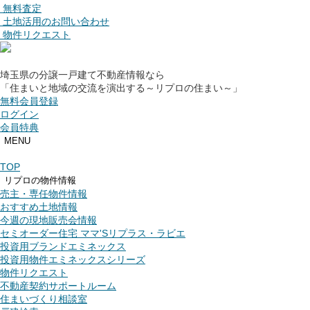
無料査定
土地活用のお問い合わせ
物件リクエスト
埼玉県の分譲一戸建て不動産情報なら
「住まいと地域の交流を演出する～リプロの住まい～」
無料会員登録
ログイン
会員特典
MENU
TOP
リプロの物件情報
売主・専任物件情報
おすすめ土地情報
今週の現地販売会情報
セミオーダー住宅 ママ'Sリプラス・ラビエ
投資用ブランドエミネックス
投資用物件エミネックスシリーズ
物件リクエスト
不動産契約サポートルーム
住まいづくり相談室