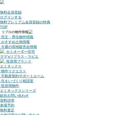
無料会員登録
ログインする
無料プレミアム会員登録の特典
TOP
リプロの物件情報
売主・専任物件情報
おすすめ土地情報
今週の現地販売会情報
セミオーダー住宅
ママ'sリプラス・ラビエ
投資用ブランド
エミネックス
物件リクエスト
不動産契約サポートルーム
住まいづくり相談室
投資用物件
エミネックスシリーズ
総合お問い合わせ
資料請求
来場予約
無料査定