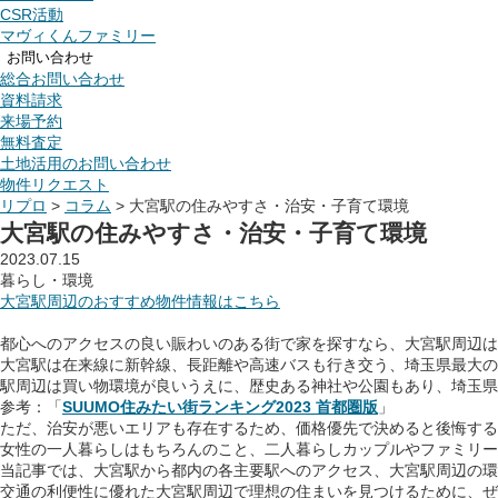
CSR活動
マヴィくんファミリー
お問い合わせ
総合お問い合わせ
資料請求
来場予約
無料査定
土地活用のお問い合わせ
物件リクエスト
リプロ
>
コラム
>
大宮駅の住みやすさ・治安・子育て環境
大宮駅の住みやすさ・治安・子育て環境
2023.07.15
暮らし・環境
大宮駅周辺のおすすめ物件情報はこちら
都心へのアクセスの良い賑わいのある街で家を探すなら、大宮駅周辺は
大宮駅は在来線に新幹線、長距離や高速バスも行き交う、埼玉県最大の
駅周辺は買い物環境が良いうえに、歴史ある神社や公園もあり、埼玉県
参考：「
SUUMO住みたい街ランキング2023 首都圏版
」
ただ、治安が悪いエリアも存在するため、価格優先で決めると後悔する
女性の一人暮らしはもちろんのこと、二人暮らしカップルやファミリー
当記事では、大宮駅から都内の各主要駅へのアクセス、大宮駅周辺の環
交通の利便性に優れた大宮駅周辺で理想の住まいを見つけるために、ぜ