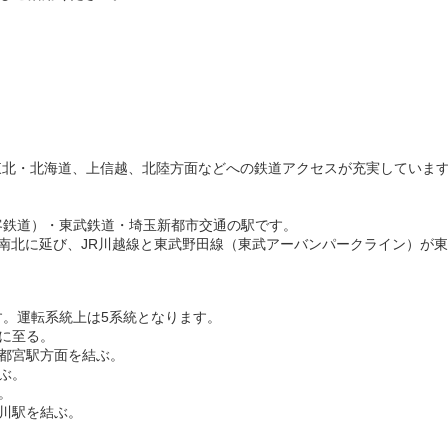
東北・北海道、上信越、北陸方面などへの鉄道アクセスが充実していま
客鉄道）・東武鉄道・埼玉新都市交通の駅です。
が南北に延び、JR川越線と東武野田線（東武アーバンパークライン）が
す。運転系統上は5系統となります。
に至る。
宇都宮駅方面を結ぶ。
ぶ。
。
麗川駅を結ぶ。