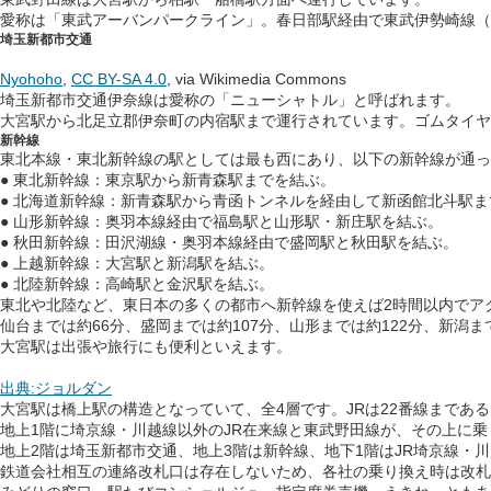
愛称は「東武アーバンパークライン」。春日部駅経由で東武伊勢崎線（
埼玉新都市交通
Nyohoho
,
CC BY-SA 4.0
, via Wikimedia Commons
埼玉新都市交通伊奈線は愛称の「ニューシャトル」と呼ばれます。
大宮駅から北足立郡伊奈町の内宿駅まで運行されています。ゴムタイヤ
新幹線
東北本線・東北新幹線の駅としては最も西にあり、以下の新幹線が通っ
● 東北新幹線：東京駅から新青森駅までを結ぶ。
● 北海道新幹線：新青森駅から青函トンネルを経由して新函館北斗駅
● 山形新幹線：奥羽本線経由で福島駅と山形駅・新庄駅を結ぶ。
● 秋田新幹線：田沢湖線・奥羽本線経由で盛岡駅と秋田駅を結ぶ。
● 上越新幹線：大宮駅と新潟駅を結ぶ。
● 北陸新幹線：高崎駅と金沢駅を結ぶ。
東北や北陸など、東日本の多くの都市へ新幹線を使えば2時間以内でア
仙台までは約66分、盛岡までは約107分、山形までは約122分、新潟ま
大宮駅は出張や旅行にも便利といえます。
出典:ジョルダン
大宮駅は橋上駅の構造となっていて、全4層です。JRは22番線まであ
地上1階に埼京線・川越線以外のJR在来線と東武野田線が、その上に
地上2階は埼玉新都市交通、地上3階は新幹線、地下1階はJR埼京線・
鉄道会社相互の連絡改札口は存在しないため、各社の乗り換え時は改札