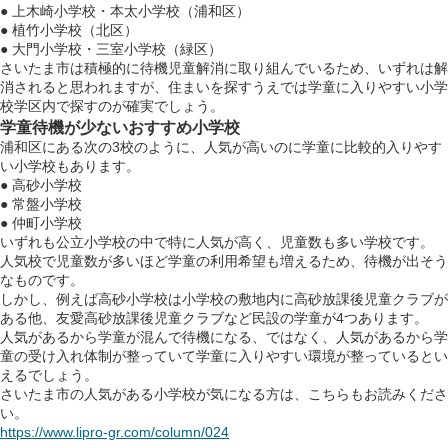
● 上木崎小学校・本太小学校（浦和区）
● 植竹小学校（北区）
● 大門小学校・三室小学校（緑区）
さいたま市は積極的に待機児童解消に取り組んでいるため、いずれは解
消されると思われますが、住まいを探すうえでは学童に入りやすい小学
校学区内で探すのが確実でしょう。
学童待機が少ないおすすめ小学校
浦和区にある次の3校のように、人気が高いのに学童に比較的入りやす
い小学校もあります。
● 高砂小学校
● 常盤小学校
● 仲町小学校
いずれも公立小学校の中で特に人気が高く、児童数も多い学校です。
人気校で児童数が多いほど学童の利用希望も増えるため、待機が出そう
なものです。
しかし、例えば高砂小学校は小学校の敷地内に高砂放課後児童クラブが
ある他、友愛高砂放課後児童クラブなど民設の学童が4つあります。
人気があるから学童が混んで待機になる、ではなく、人気があるから学
童の受け入れ体制が整っていて学童に入りやすい環境が整っているとい
えるでしょう。
さいたま市の人気がある小学校が気になる方は、こちらもお読みくださ
い。
https://www.lipro-gr.com/column/024