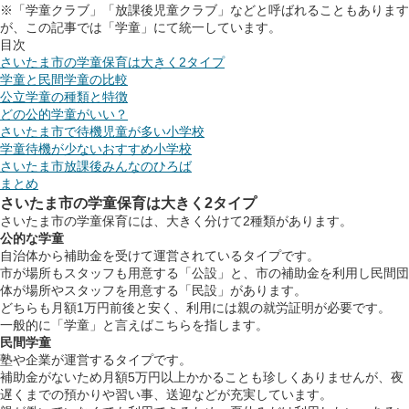
※「学童クラブ」「放課後児童クラブ」などと呼ばれることもあります
が、この記事では「学童」にて統一しています。
目次
さいたま市の学童保育は大きく2タイプ
学童と民間学童の比較
公立学童の種類と特徴
どの公的学童がいい？
さいたま市で待機児童が多い小学校
学童待機が少ないおすすめ小学校
さいたま市放課後みんなのひろば
まとめ
さいたま市の学童保育は大きく2タイプ
さいたま市の学童保育には、大きく分けて2種類があります。
公的な学童
自治体から補助金を受けて運営されているタイプです。
市が場所もスタッフも用意する「公設」と、市の補助金を利用し民間団
体が場所やスタッフを用意する「民設」があります。
どちらも月額1万円前後と安く、利用には親の就労証明が必要です。
一般的に「学童」と言えばこちらを指します。
民間学童
塾や企業が運営するタイプです。
補助金がないため月額5万円以上かかることも珍しくありませんが、夜
遅くまでの預かりや習い事、送迎などが充実しています。