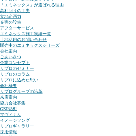
「エミネックス」が選ばれる理由
高利回りの工夫
立地企画力
充実の設備
アフターサービス
エミネックス施工実績一覧
土地活用のお問い合わせ
販売中のエミネックスシリーズ
会社案内
ごあいさつ
企業コンセプト
リプロのセミナー
リプロのコラム
リプロに込めた思い
会社概要
リプログループの沿革
来店案内
協力会社募集
CSR活動
マヴィくん
イメージソング
リプロギャラリー
採用情報