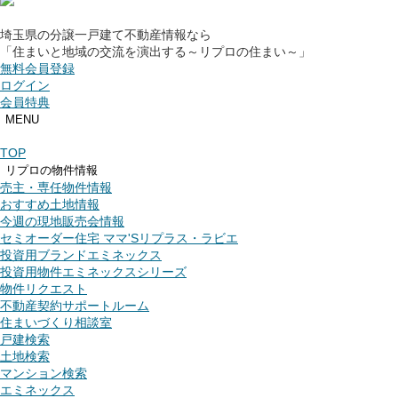
埼玉県の分譲一戸建て不動産情報なら
「住まいと地域の交流を演出する～リプロの住まい～」
無料会員登録
ログイン
会員特典
MENU
TOP
リプロの物件情報
売主・専任物件情報
おすすめ土地情報
今週の現地販売会情報
セミオーダー住宅 ママ'Sリプラス・ラビエ
投資用ブランドエミネックス
投資用物件エミネックスシリーズ
物件リクエスト
不動産契約サポートルーム
住まいづくり相談室
戸建検索
土地検索
マンション検索
エミネックス