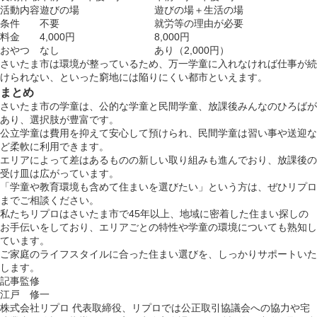
活動内容
遊びの場
遊びの場＋生活の場
条件
不要
就労等の理由が必要
料金
4,000円
8,000円
おやつ
なし
あり（2,000円）
さいたま市は環境が整っているため、万一学童に入れなければ仕事が続
けられない、といった窮地には陥りにくい都市といえます。
まとめ
さいたま市の学童は、公的な学童と民間学童、放課後みんなのひろばが
あり、選択肢が豊富です。
公立学童は費用を抑えて安心して預けられ、民間学童は習い事や送迎な
ど柔軟に利用できます。
エリアによって差はあるものの新しい取り組みも進んでおり、放課後の
受け皿は広がっています。
「学童や教育環境も含めて住まいを選びたい」という方は、ぜひリプロ
までご相談ください。
私たちリプロはさいたま市で45年以上、地域に密着した住まい探しの
お手伝いをしており、エリアごとの特性や学童の環境についても熟知し
ています。
ご家庭のライフスタイルに合った住まい選びを、しっかりサポートいた
します。
記事監修
江戸 修一
株式会社リプロ 代表取締役、リプロでは公正取引協議会への協力や宅