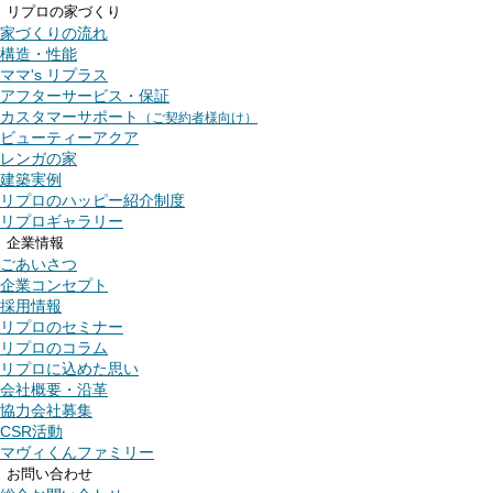
リプロの家づくり
家づくりの流れ
構造・性能
ママ's リプラス
アフターサービス・保証
カスタマーサポート
（ご契約者様向け）
ビューティーアクア
レンガの家
建築実例
リプロのハッピー紹介制度
リプロギャラリー
企業情報
ごあいさつ
企業コンセプト
採用情報
リプロのセミナー
リプロのコラム
リプロに込めた思い
会社概要・沿革
協力会社募集
CSR活動
マヴィくんファミリー
お問い合わせ