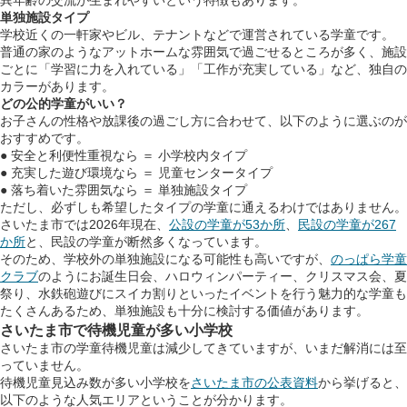
異年齢の交流が生まれやすいという特徴もあります。
単独施設タイプ
学校近くの一軒家やビル、テナントなどで運営されている学童です。
普通の家のようなアットホームな雰囲気で過ごせるところが多く、施設
ごとに「学習に力を入れている」「工作が充実している」など、独自の
カラーがあります。
どの公的学童がいい？
お子さんの性格や放課後の過ごし方に合わせて、以下のように選ぶのが
おすすめです。
● 安全と利便性重視なら ＝ 小学校内タイプ
● 充実した遊び環境なら ＝ 児童センタータイプ
● 落ち着いた雰囲気なら ＝ 単独施設タイプ
ただし、必ずしも希望したタイプの学童に通えるわけではありません。
さいたま市では2026年現在、
公設の学童が53か所
、
民設の学童が267
か所
と、民設の学童が断然多くなっています。
そのため、学校外の単独施設になる可能性も高いですが、
のっぱら学童
クラブ
のようにお誕生日会、ハロウィンパーティー、クリスマス会、夏
祭り、水鉄砲遊びにスイカ割りといったイベントを行う魅力的な学童も
たくさんあるため、単独施設も十分に検討する価値があります。
さいたま市で待機児童が多い小学校
さいたま市の学童待機児童は減少してきていますが、いまだ解消には至
っていません。
待機児童見込み数が多い小学校を
さいたま市の公表資料
から挙げると、
以下のような人気エリアということが分かります。