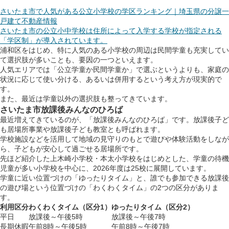
さいたま市で人気がある公立小学校の学区ランキング｜埼玉県の分譲一
戸建て不動産情報
さいたま市の公立小中学校は住所によって入学する学校が指定される
「学区制」が導入されています。
浦和区をはじめ、特に人気のある小学校の周辺は民間学童も充実してい
て選択肢が多いことも、要因の一つといえます。
人気エリアでは「公立学童か民間学童か」で選ぶというよりも、家庭の
状況に応じて使い分ける、あるいは併用するという考え方が現実的で
す。
また、最近は学童以外の選択肢も整ってきています。
さいたま市放課後みんなのひろば
最近増えてきているのが、「放課後みんなのひろば」です。放課後子ど
も居場所事業や放課後子ども教室とも呼ばれます。
学校施設などを活用して地域の見守りのもとで遊びや体験活動をしなが
ら、子どもが安心して過ごせる居場所です。
先ほど紹介した上木崎小学校・本太小学校をはじめとした、学童の待機
児童が多い小学校を中心に、2026年度は25校に展開しています。
学童に近い位置づけの「ゆったりタイム」と、誰でも参加できる放課後
の遊び場という位置づけの「わくわくタイム」の2つの区分がありま
す。
利用区分
わくわくタイム（区分1）
ゆったりタイム（区分2）
平日
放課後～午後5時
放課後～午後7時
長期休暇
午前8時～午後5時
午前8時～午後7時