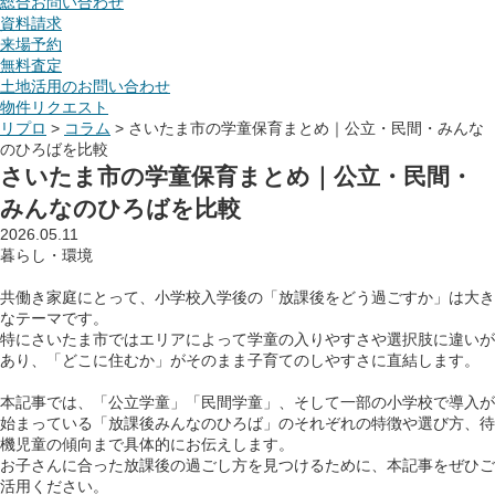
総合お問い合わせ
資料請求
来場予約
無料査定
土地活用のお問い合わせ
物件リクエスト
リプロ
>
コラム
>
さいたま市の学童保育まとめ｜公立・民間・みんな
のひろばを比較
さいたま市の学童保育まとめ｜公立・民間・
みんなのひろばを比較
2026.05.11
暮らし・環境
共働き家庭にとって、小学校入学後の「放課後をどう過ごすか」は大き
なテーマです。
特にさいたま市ではエリアによって学童の入りやすさや選択肢に違いが
あり、「どこに住むか」がそのまま子育てのしやすさに直結します。
本記事では、「公立学童」「民間学童」、そして一部の小学校で導入が
始まっている「放課後みんなのひろば」のそれぞれの特徴や選び方、待
機児童の傾向まで具体的にお伝えします。
お子さんに合った放課後の過ごし方を見つけるために、本記事をぜひご
活用ください。