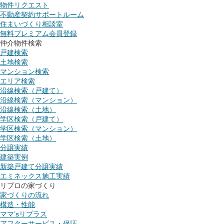
物件リクエスト
不動産契約サポートルーム
住まいづくり相談室
無料プレミアム会員登録
仲介物件検索
戸建検索
土地検索
マンション検索
エリア検索
沿線検索（戸建て）
沿線検索（マンション）
沿線検索（土地）
学区検索（戸建て）
学区検索（マンション）
学区検索（土地）
分譲実績
建築実例
新築戸建て分譲実績
エミネックス施工実績
リプロの家づくり
家づくりの流れ
構造・性能
ママ’sリプラス
アフターサービス・保証