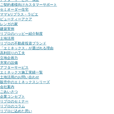
ご契約者様向けカスタマーサポート
セミオーダー住宅
ママ’sリプラス・ラビエ
ビューティーアクア
レンガの家
建築実例
リプロのハッピー紹介制度
土地活用
リプロの不動産投資ブランド
「エミネックス」が選ばれる理由
高利回りの工夫
立地企画力
充実の設備
アフターサービス
エミネックス施工実績一覧
土地活用のお問い合わせ
販売中のエミネックスシリーズ
会社案内
ごあいさつ
企業コンセプト
リプロのセミナー
リプロのコラム
リプロに込めた思い