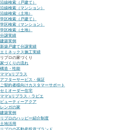
沿線検索（戸建て）
沿線検索（マンション）
沿線検索（土地）
学区検索（戸建て）
学区検索（マンション）
学区検索（土地）
分譲実績
建築実例
新築戸建て分譲実績
エミネックス施工実績
リプロの家づくり
家づくりの流れ
構造・性能
ママ’sリプラス
アフターサービス・保証
ご契約者様向けカスタマーサポート
セミオーダー住宅
ママ’sリプラス・ラビエ
ビューティーアクア
レンガの家
建築実例
リプロのハッピー紹介制度
土地活用
リプロの不動産投資ブランド