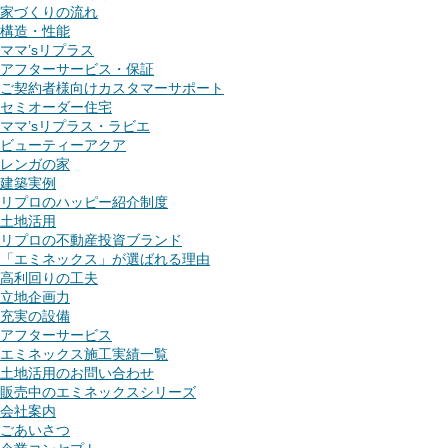
家づくりの流れ
構造・性能
ママ’sリプラス
アフターサービス・保証
ご契約者様向けカスタマーサポート
セミオーダー住宅
ママ’sリプラス・ラビエ
ビューティーアクア
レンガの家
建築実例
リプロのハッピー紹介制度
土地活用
リプロの不動産投資ブランド
「エミネックス」が選ばれる理由
高利回りの工夫
立地企画力
充実の設備
アフターサービス
エミネックス施工実績一覧
土地活用のお問い合わせ
販売中のエミネックスシリーズ
会社案内
ごあいさつ