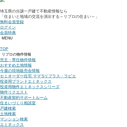
埼玉県の分譲一戸建て不動産情報なら
「住まいと地域の交流を演出する～リプロの住まい～」
無料会員登録
ログイン
会員特典
MENU
TOP
リプロの物件情報
売主・専任物件情報
おすすめ土地情報
今週の現地販売会情報
セミオーダー住宅 ママ'Sリプラス・ラビエ
投資用ブランドエミネックス
投資用物件エミネックスシリーズ
物件リクエスト
不動産契約サポートルーム
住まいづくり相談室
戸建検索
土地検索
マンション検索
エミネックス