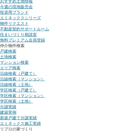
おすすめ土地情報
今週の現地販売会
投資用ブランド
エミネックスシリーズ
物件リクエスト
不動産契約サポートルーム
住まいづくり相談室
無料プレミアム会員登録
仲介物件検索
戸建検索
土地検索
マンション検索
エリア検索
沿線検索（戸建て）
沿線検索（マンション）
沿線検索（土地）
学区検索（戸建て）
学区検索（マンション）
学区検索（土地）
分譲実績
建築実例
新築戸建て分譲実績
エミネックス施工実績
リプロの家づくり