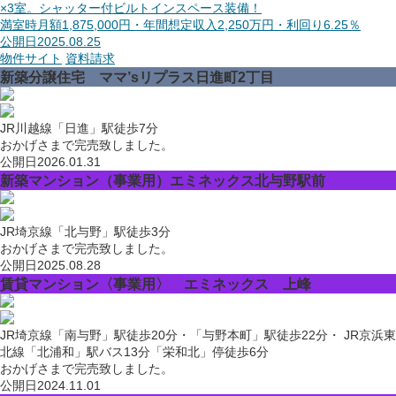
×3室。シャッター付ビルトインスペース装備！
満室時月額1,875,000円・年間想定収入2,250万円・利回り6.25％
公開日
2025.08.25
物件サイト
資料請求
新築分譲住宅 ママ’sリプラス日進町2丁目
JR川越線「日進」駅徒歩7分
おかげさまで完売致しました。
公開日
2026.01.31
新築マンション（事業用）エミネックス北与野駅前
JR埼京線「北与野」駅徒歩3分
おかげさまで完売致しました。
公開日
2025.08.28
賃貸マンション〈事業用〉 エミネックス 上峰
JR埼京線「南与野」駅徒歩20分・「与野本町」駅徒歩22分・ JR京浜東
北線「北浦和」駅バス13分「栄和北」停徒歩6分
おかげさまで完売致しました。
公開日
2024.11.01