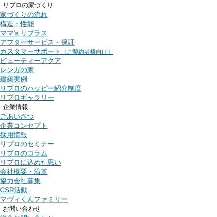
リプロの家づくり
家づくりの流れ
構造・性能
ママ's リプラス
アフターサービス・保証
カスタマーサポート
（ご契約者様向け）
ビューティーアクア
レンガの家
建築実例
リプロのハッピー紹介制度
リプロギャラリー
企業情報
ごあいさつ
企業コンセプト
採用情報
リプロのセミナー
リプロのコラム
リプロに込めた思い
会社概要・沿革
協力会社募集
CSR活動
マヴィくんファミリー
お問い合わせ