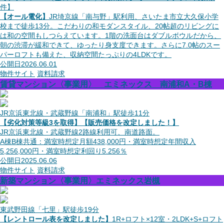
件】
【オール電化】
JR埼京線「南与野」駅利用、さいたま市立大久保小学
校まで徒歩13分。こだわりの和モダンスタイル、20帖超のリビングに
は和の空間もしつらえています。1階の洗面台はダブルボウルだから、
朝の渋滞が緩和できて、ゆったり身支度できます。さらに7.0帖のスー
パーロフトも備えた、収納空間たっぷりの4LDKです。
公開日
2026.06.01
物件サイト
資料請求
賃貸マンション〈事業用〉 エミネックス 南浦和A・B棟
JR京浜東北線・武蔵野線「南浦和」駅徒歩11分
【劣化対策等級3を取得】【販売価格を改定しました！】
JR京浜東北線・武蔵野線2路線利用可、南道路面。
A棟B棟共通：満室時想定月額438,000円・満室時想定年間収入
5,256,000円・満室時想定利回り5.256％
公開日
2025.06.06
物件サイト
資料請求
新築マンション〈事業用〉エミネックス岩槻
東武野田線「七里」駅徒歩19分
【レントロール表を改定しました】
1R+ロフト×12室・2LDK+S+ロフト