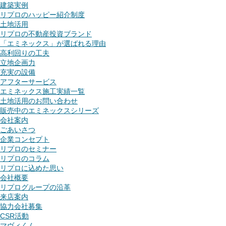
建築実例
リプロのハッピー紹介制度
土地活用
リプロの不動産投資ブランド
「エミネックス」が選ばれる理由
高利回りの工夫
立地企画力
充実の設備
アフターサービス
エミネックス施工実績一覧
土地活用のお問い合わせ
販売中のエミネックスシリーズ
会社案内
ごあいさつ
企業コンセプト
リプロのセミナー
リプロのコラム
リプロに込めた思い
会社概要
リプログループの沿革
来店案内
協力会社募集
CSR活動
マヴィくん