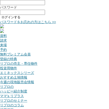
パスワード
ログインする
パスワードをお忘れの方はこちら >>
資料
請求
来場
予約
無料プレミアム会員
登録の特典
リプロの売主・専任物件
投資用物件
エミネックスシリーズ
おすすめ土地情報
今週の現地販売会情報
リプロの
ハッピー紹介制度
ママ's リプラス
リプロのセミナー
リプロのコラム