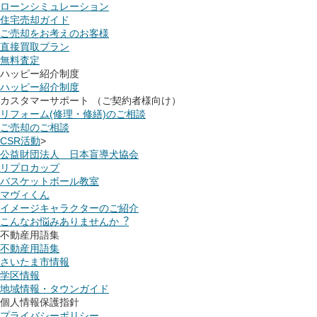
ローンシミュレーション
住宅売却ガイド
ご売却をお考えのお客様
直接買取プラン
無料査定
ハッピー紹介制度
ハッピー紹介制度
カスタマーサポート （ご契約者様向け）
リフォーム(修理・修繕)のご相談
ご売却のご相談
CSR活動
>
公益財団法人 日本盲導犬協会
リプロカップ
バスケットボール教室
マヴィくん
イメージキャラクターのご紹介
こんなお悩みありませんか︖
不動産用語集
不動産用語集
さいたま市情報
学区情報
地域情報・タウンガイド
個人情報保護指針
プライバシーポリシー