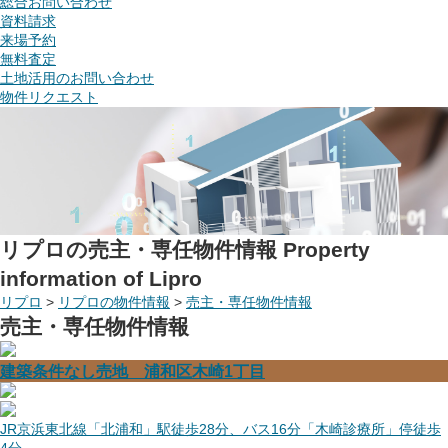
総合お問い合わせ
資料請求
来場予約
無料査定
土地活用のお問い合わせ
物件リクエスト
リプロの売主・専任物件情報
Property
information of Lipro
リプロ
>
リプロの物件情報
>
売主・専任物件情報
売主・専任物件情報
建築条件なし売地 浦和区木崎1丁目
JR京浜東北線「北浦和」駅徒歩28分、バス16分「木崎診療所」停徒歩