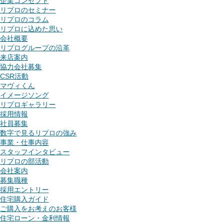
企業コンセプト
リプロのセミナー
リプロのコラム
リプロに込めた思い
会社概要
リプログループの沿革
来店案内
協力会社募集
CSR活動
マヴィくん
イメージソング
リプロギャラリー
採用情報
社員募集
数字で見るリプロの強み
事業・仕事内容
スタッフインタビュー
リプロの部活動
会社案内
募集職種
採用エントリー
住宅購入ガイド
ご購入をお考えのお客様
住宅ローン・金利情報