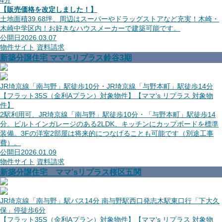
4分
【販売価格を改定しました！】
土地面積39.68坪、周辺はスーパーやドラッグストアなど充実！木崎・
木崎中学区内！お好きなハウスメーカーで建築可能です。
公開日
2026.03.07
物件サイト
資料請求
新築分譲住宅 ママ’sリプラス鈴谷3期
JR埼京線「南与野」駅徒歩10分・JR埼京線「与野本町」駅徒歩14分
【フラット35S（金利Aプラン）対象物件】【ママ's リプラス 対象物
件】
2駅利用可、JR埼京線「南与野」駅徒歩10分・「与野本町」駅徒歩14
分。ビルトインガレージのある2LDK、キッチンにカップボードを標準
装備。3Fの洋室2部屋は将来的につなげることも可能です（別途工事
費）。
公開日
2026.01.09
物件サイト
資料請求
新築分譲住宅 ママ’sリプラス桜区五関
JR埼京線「南与野」駅バス14分 南与野駅西口発志木駅東口行「下大久
保」停徒歩6分
【フラット35S（金利Aプラン）対象物件】【ママ's リプラス 対象物