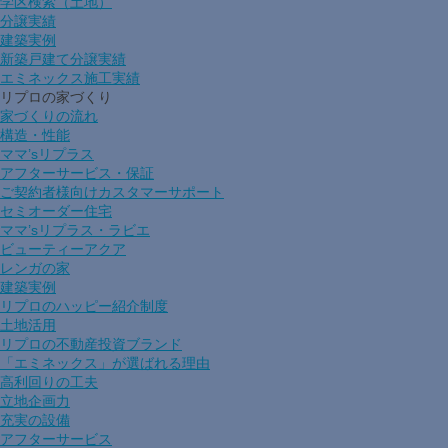
学区検索（土地）
分譲実績
建築実例
新築戸建て分譲実績
エミネックス施工実績
リプロの家づくり
家づくりの流れ
構造・性能
ママ’sリプラス
アフターサービス・保証
ご契約者様向けカスタマーサポート
セミオーダー住宅
ママ’sリプラス・ラビエ
ビューティーアクア
レンガの家
建築実例
リプロのハッピー紹介制度
土地活用
リプロの不動産投資ブランド
「エミネックス」が選ばれる理由
高利回りの工夫
立地企画力
充実の設備
アフターサービス