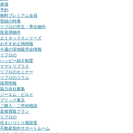
来場
予約
無料プレミアム会員
登録の特典
リプロの売主・専任物件
投資用物件
エミネックスシリーズ
おすすめ土地情報
今週の現地販売会情報
リプロの
ハッピー紹介制度
ママ's リプラス
リプロのセミナー
リプロのコラム
採用情報
協力会社募集
ジーエム・ビルド
ブリック東京
ご購入・ご売却相談
直接買取プラン
リプロの
住まいづくり相談室
不動産契約サポートルーム