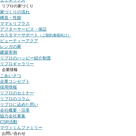
エミネックス
資料請求
リプロの家づくり
来場予約
家づくりの流れ
無料査定
構造・性能
土地活用のお問い合わせ
リプロ
>
資料請求・来場予約・物件リクエスト・
ママ's リプラス
物件リクエスト
アフターサービス・保証
戸建検索
カスタマーサポート
（ご契約者様向け）
土地検索
ビューティーアクア
お問い合わせありがとう
マンション検索
レンガの家
エミネックス
建築実例
リプロの家づくり
リプロのハッピー紹介制度
家づくりの流れ
リプロギャラリー
な
構造・性能
企業情報
ママ's リプラス
ごあいさつ
メールが届いていない
アフターサービス・保証
企業コンセプト
カスタマーサポート
（ご契約者様向け）
大
採用情報
ビューティーアクア
リプロのセミナー
レンガの家
リプロのコラム
建築実例
リプロに込めた思い
リプロのハッピー紹介制度
会社概要・沿革
リプロギャラリー
協力会社募集
総合お問い合わせ
不動産お役立ちツール
CSR活動
資料請求
マヴィくんファミリー
聞き慣れない不動産用語や
ローンシミュレーションなどに
是非ご活用く
来場予約
お問い合わせ