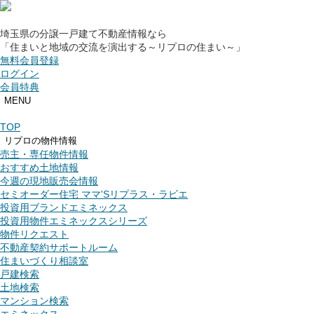
無料会員登録
埼玉県の分譲一戸建て不動産情報なら
ログインする
「住まいと地域の交流を演出する～リプロの住まい～」
無料プレミアム会員登録の特典
無料会員登録
TOP
ログイン
会員特典
リプロの物件情報
売主・専任物件情報
MENU
おすすめ土地情報
TOP
今週の現地販売会情報
リプロの物件情報
売主・専任物件情報
おすすめ土地情報
今週の現地販売会情報
セミオーダー住宅
セミオーダー住宅 ママ'Sリプラス・ラビエ
ママ'sリプラス・ラビエ
投資用ブランドエミネックス
投資用ブランド
投資用物件エミネックスシリーズ
エミネックス
物件リクエスト
物件リクエスト
不動産契約サポートルーム
不動産契約サポートルーム
住まいづくり相談室
住まいづくり相談室
戸建検索
投資用物件
土地検索
エミネックスシリーズ
マンション検索
総合お問い合わせ