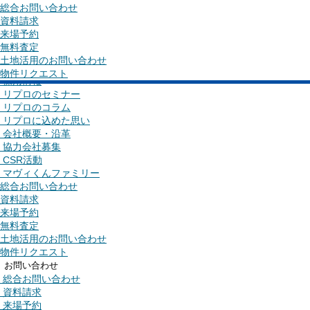
無料査定
総合お問い合わせ
土地活用のお問い合わせ
資料請求
物件リクエスト
来場予約
企業情報
無料査定
ごあいさつ
土地活用のお問い合わせ
企業コンセプト
物件リクエスト
家づくりをつなぐ・地域をつなぐ・子どもた
採用情報
リプロのセミナー
さいたま市で創業40年以上、
人や地域との繋がりを大切にした
事業活
リプロのコラム
リプロに込めた思い
会社概要・沿革
協力会社募集
CSR活動
マヴィくんファミリー
総合お問い合わせ
資料請求
来場予約
リプロの
無料査定
おすすめ
土地活用のお問い合わせ
一戸建て
物件リクエスト
を探す
土地
お問い合わせ
を探す
総合お問い合わせ
マンション
資料請求
を探す
来場予約