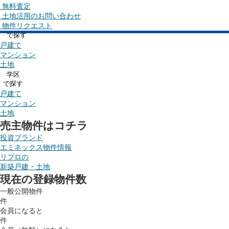
エリア
無料査定
で探す
土地活用のお問い合わせ
物件リクエスト
沿線・駅
で探す
戸建て
マンション
土地
学区
で探す
戸建て
マンション
土地
売主物件はコチラ
投資ブランド
エミネックス物件情報
リプロの
新築戸建・土地
現在の登録物件数
一般公開物件
件
会員になると
件