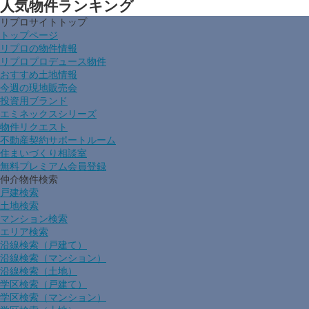
人気物件ランキング
リプロサイトトップ
トップページ
リプロの物件情報
リプロプロデュース物件
おすすめ土地情報
今週の現地販売会
投資用ブランド
エミネックスシリーズ
物件リクエスト
不動産契約サポートルーム
住まいづくり相談室
無料プレミアム会員登録
仲介物件検索
戸建検索
土地検索
マンション検索
エリア検索
沿線検索（戸建て）
沿線検索（マンション）
沿線検索（土地）
学区検索（戸建て）
学区検索（マンション）