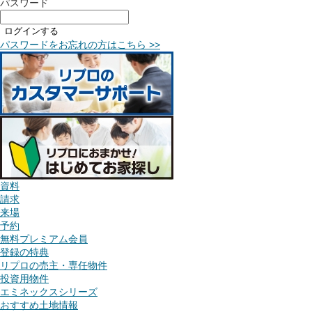
パスワード
ログインする
パスワードをお忘れの方はこちら >>
資料
請求
来場
予約
無料プレミアム会員
登録の特典
リプロの売主・専任物件
投資用物件
エミネックスシリーズ
おすすめ土地情報