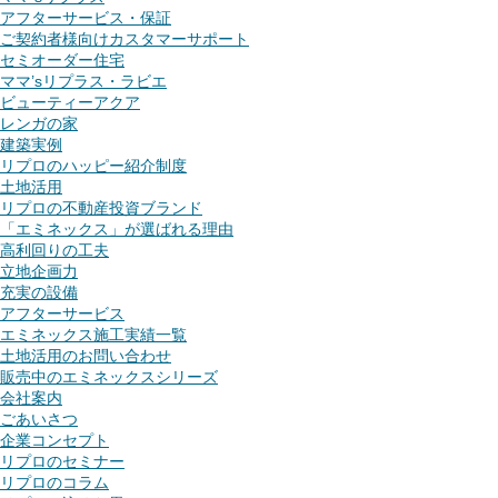
アフターサービス・保証
ご契約者様向けカスタマーサポート
セミオーダー住宅
ママ’sリプラス・ラビエ
ビューティーアクア
レンガの家
建築実例
リプロのハッピー紹介制度
土地活用
リプロの不動産投資ブランド
「エミネックス」が選ばれる理由
高利回りの工夫
立地企画力
充実の設備
アフターサービス
エミネックス施工実績一覧
土地活用のお問い合わせ
販売中のエミネックスシリーズ
会社案内
ごあいさつ
企業コンセプト
リプロのセミナー
リプロのコラム