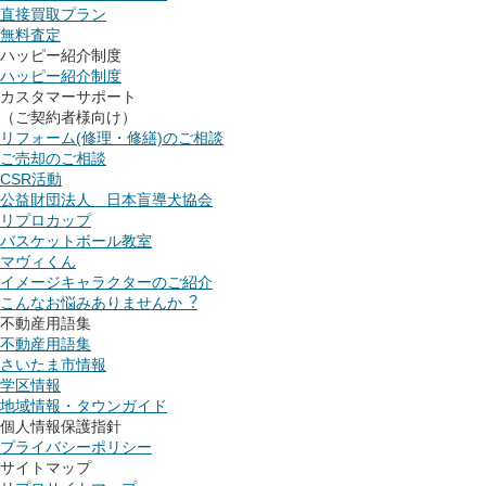
直接買取プラン
無料査定
ハッピー紹介制度
ハッピー紹介制度
カスタマーサポート
（ご契約者様向け）
リフォーム(修理・修繕)のご相談
ご売却のご相談
CSR活動
公益財団法人 日本盲導犬協会
リプロカップ
バスケットボール教室
マヴィくん
イメージキャラクターのご紹介
こんなお悩みありませんか︖
不動産用語集
不動産用語集
さいたま市情報
学区情報
地域情報・タウンガイド
個人情報保護指針
プライバシーポリシー
サイトマップ