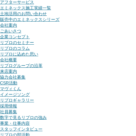
アフターサービス
エミネックス施工実績一覧
土地活用のお問い合わせ
販売中のエミネックスシリーズ
会社案内
ごあいさつ
企業コンセプト
リプロのセミナー
リプロのコラム
リプロに込めた思い
会社概要
リプログループの沿革
来店案内
協力会社募集
CSR活動
マヴィくん
イメージソング
リプロギャラリー
採用情報
社員募集
数字で見るリプロの強み
事業・仕事内容
スタッフインタビュー
リプロの部活動