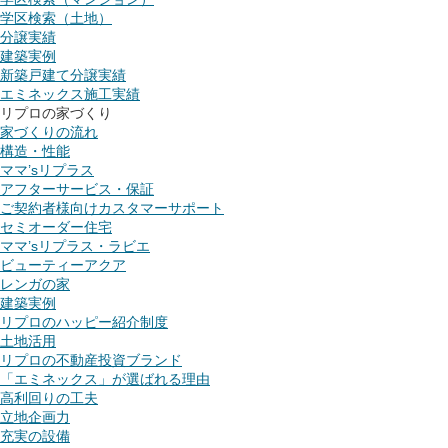
学区検索（土地）
分譲実績
建築実例
新築戸建て分譲実績
エミネックス施工実績
リプロの家づくり
家づくりの流れ
構造・性能
ママ’sリプラス
アフターサービス・保証
ご契約者様向けカスタマーサポート
セミオーダー住宅
ママ’sリプラス・ラビエ
ビューティーアクア
レンガの家
建築実例
リプロのハッピー紹介制度
土地活用
リプロの不動産投資ブランド
「エミネックス」が選ばれる理由
高利回りの工夫
立地企画力
充実の設備