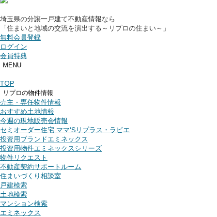
埼玉県の分譲一戸建て不動産情報なら
「住まいと地域の交流を演出する～リプロの住まい～」
無料会員登録
ログイン
会員特典
MENU
TOP
リプロの物件情報
売主・専任物件情報
おすすめ土地情報
今週の現地販売会情報
セミオーダー住宅 ママ'Sリプラス・ラビエ
投資用ブランドエミネックス
投資用物件エミネックスシリーズ
物件リクエスト
不動産契約サポートルーム
住まいづくり相談室
戸建検索
土地検索
マンション検索
エミネックス