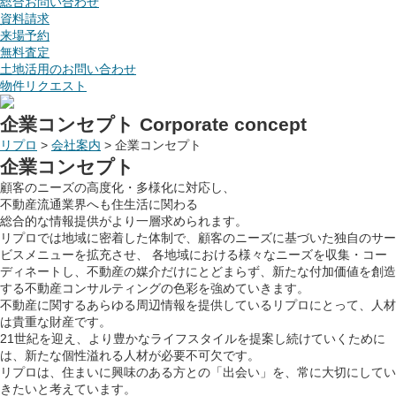
総合お問い合わせ
資料請求
来場予約
無料査定
土地活用のお問い合わせ
物件リクエスト
企業コンセプト
Corporate concept
リプロ
>
会社案内
>
企業コンセプト
企業コンセプト
顧客のニーズの
高度化・多様化
に対応し、
不動産流通業界へも住生活に関わる
総合的な
情報提供
がより一層求められます。
リプロでは地域に密着した体制で、顧客のニーズに基づいた独自のサー
ビスメニューを拡充させ、 各地域における様々なニーズを収集・コー
ディネートし、不動産の媒介だけにとどまらず、新たな付加価値を創造
する不動産コンサルティングの色彩を強めていきます。
不動産に関するあらゆる周辺情報を提供しているリプロにとって、人材
は貴重な財産です。
21世紀を迎え、より豊かなライフスタイルを提案し続けていくために
は、新たな個性溢れる人材が必要不可欠です。
リプロは、住まいに興味のある方との「出会い」を、常に大切にしてい
きたいと考えています。