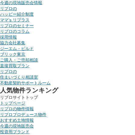
今週の現地販売会情報
リプロの
ハッピー紹介制度
ママ's リプラス
リプロのセミナー
リプロのコラム
採用情報
協力会社募集
ジーエム・ビルド
ブリック東京
ご購入・ご売却相談
直接買取プラン
リプロの
住まいづくり相談室
不動産契約サポートルーム
人気物件ランキング
リプロサイトトップ
トップページ
リプロの物件情報
リプロプロデュース物件
おすすめ土地情報
今週の現地販売会
投資用ブランド