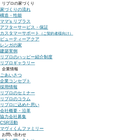
リプロの家づくり
家づくりの流れ
構造・性能
ママ's リプラス
アフターサービス・保証
カスタマーサポート
（ご契約者様向け）
ビューティーアクア
レンガの家
建築実例
リプロのハッピー紹介制度
リプロギャラリー
企業情報
ごあいさつ
企業コンセプト
採用情報
リプロのセミナー
リプロのコラム
リプロに込めた思い
会社概要・沿革
協力会社募集
CSR活動
マヴィくんファミリー
お問い合わせ