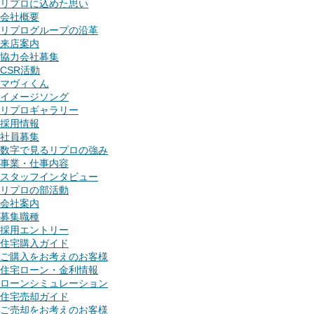
リプロに込めた思い
会社概要
リプログループの沿革
来店案内
協力会社募集
CSR活動
マヴィくん
イメージソング
リプロギャラリー
採用情報
社員募集
数字で見るリプロの強み
事業・仕事内容
スタッフインタビュー
リプロの部活動
会社案内
募集職種
採用エントリー
住宅購入ガイド
ご購入をお考えのお客様
住宅ローン・金利情報
ローンシミュレーション
住宅売却ガイド
ご売却をお考えのお客様