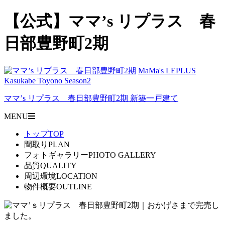
【公式】ママ’s リプラス 春
日部豊野町2期
MaMa's LEPLUS
Kasukabe Toyono Season2
ママ’s リプラス 春日部豊野町2期
新築一戸建て
MENU
トップ
TOP
間取り
PLAN
フォトギャラリー
PHOTO GALLERY
品質
QUALITY
周辺環境
LOCATION
物件概要
OUTLINE