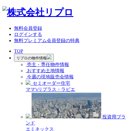
無料会員登録
ログインする
無料プレミアム会員登録の特典
TOP
リプロの物件情報
売主・専任物件情報
おすすめ土地情報
今週の現地販売会情報
セミオーダー住宅
ママ'sリプラス・ラビエ
投資用ブラ
ンド
エミネックス