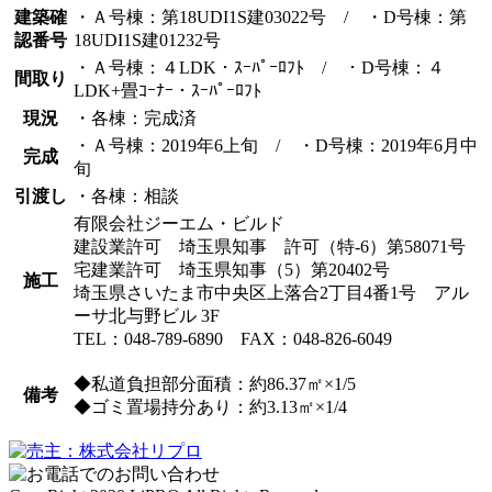
建築確
・Ａ号棟：第18UDI1S建03022号 / ・D号棟：第
認番号
18UDI1S建01232号
・Ａ号棟：４LDK・ｽｰﾊﾟｰﾛﾌﾄ / ・D号棟：４
間取り
LDK+畳ｺｰﾅｰ・ｽｰﾊﾟｰﾛﾌﾄ
現況
・各棟：完成済
・Ａ号棟：2019年6上旬 / ・D号棟：2019年6月中
完成
旬
引渡し
・各棟：相談
有限会社ジーエム・ビルド
建設業許可 埼玉県知事 許可（特-6）第58071号
宅建業許可 埼玉県知事（5）第20402号
施工
埼玉県さいたま市中央区上落合2丁目4番1号 アル
ーサ北与野ビル 3F
TEL：048-789-6890 FAX：048-826-6049
◆私道負担部分面積：約86.37㎡×1/5
備考
◆ゴミ置場持分あり：約3.13㎡×1/4