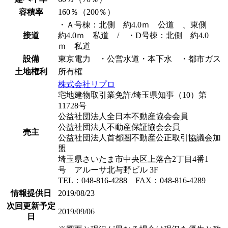
容積率
160％（200％）
・Ａ号棟：北側 約4.0ｍ 公道 、東側
接道
約4.0ｍ 私道 / ・D号棟：北側 約4.0
ｍ 私道
設備
東京電力 ・公営水道・本下水 ・都市ガス
土地権利
所有権
株式会社リプロ
宅地建物取引業免許/埼玉県知事（10）第
11728号
公益社団法人全日本不動産協会会員
公益社団法人不動産保証協会会員
売主
公益社団法人首都圏不動産公正取引協議会加
盟
埼玉県さいたま市中央区上落合2丁目4番1
号 アルーサ北与野ビル 3F
TEL：048-816-4288 FAX：048-816-4289
情報提供日
2019/08/23
次回更新予定
2019/09/06
日