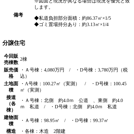
※図面と現況が異なる場合は現況を優先と致
します。
備考
◆私道負担部分面積：約86.37㎡×1/5
◆ゴミ置場持分あり：約3.13㎡×1/4
分譲住宅
今回販
2棟
売棟数
販売価
・Ａ号棟：4,080万円 / ・D号棟：3,780万円（税
格
込）
土地面
・A号棟：100.27㎡（実測） / ・D号棟：100.45
積
㎡（実測）
接道
・Ａ号棟：北側 約4.0ｍ 公道 、東側 約4.0
（各
ｍ 私道 / ・D号棟：北側 約4.0ｍ 私道
棟）
建物面
・Ａ号棟：98.95㎡ / ・D号棟：99.37㎡
積
構造
・各棟：木造 2階建