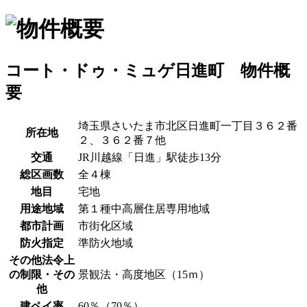
コート・ドゥ・ミュゲ日進町 物件概
要
埼玉県さいたま市北区日進町一丁目３６２番
所在地
２、３６２番７他
交通
JR川越線「日進」駅徒歩13分
総区画数
全４棟
地目
宅地
用途地域
第１種中高層住居専用地域
都市計画
市街化区域
防火指定
準防火地域
その他法令上
の制限・その
景観法・高度地区（15ｍ）
他
建ペイ率
60％（70％）