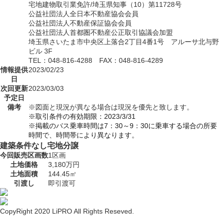
宅地建物取引業免許/埼玉県知事（10）第11728号
公益社団法人全日本不動産協会会員
公益社団法人不動産保証協会会員
公益社団法人首都圏不動産公正取引協議会加盟
埼玉県さいたま市中央区上落合2丁目4番1号 アルーサ北与野
ビル 3F
TEL：048-816-4288 FAX：048-816-4289
情報提供
2023/02/23
日
次回更新
2023/03/03
予定日
備考
※図面と現況が異なる場合は現況を優先と致します。
※取引条件の有効期限：2023/3/31
※掲載のバス乗車時間は7：30～9：30に乗車する場合の所要
時間で、時間帯により異なります。
建築条件なし宅地分譲
今回販売区画数
1区画
土地価格
3,180万円
土地面積
144.45㎡
引渡し
即引渡可
CopyRight 2020 LiPRO All Rights Reseved.