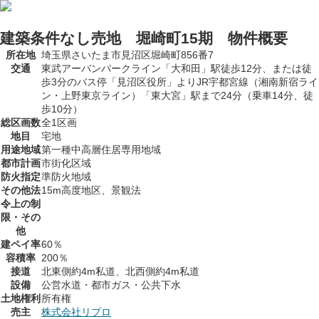
建築条件なし売地 堀崎町15期 物件概要
所在地
埼玉県さいたま市見沼区堀崎町856番7
交通
東武アーバンパークライン「大和田」駅徒歩12分、または徒
歩3分のバス停「見沼区役所」よりJR宇都宮線（湘南新宿ライ
ン・上野東京ライン）「東大宮」駅まで24分（乗車14分、徒
歩10分）
総区画数
全1区画
地目
宅地
用途地域
第一種中高層住居専用地域
都市計画
市街化区域
防火指定
準防火地域
その他法
15m高度地区、景観法
令上の制
限・その
他
建ペイ率
60％
容積率
200％
接道
北東側約4m私道、北西側約4m私道
設備
公営水道・都市ガス・公共下水
土地権利
所有権
売主
株式会社リプロ