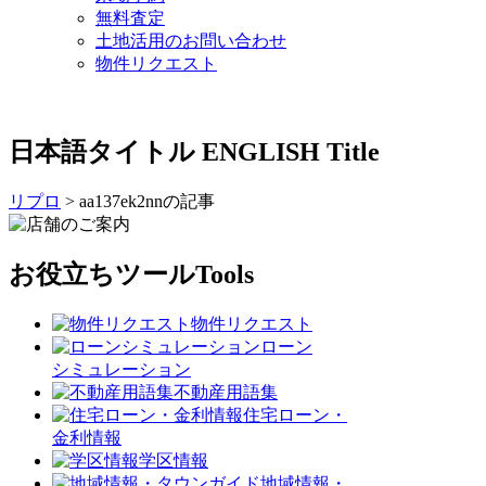
無料査定
土地活用のお問い合わせ
物件リクエスト
日本語タイトル
ENGLISH Title
リプロ
>
aa137ek2nnの記事
お役立ちツール
Tools
物件リクエスト
ローン
シミュレーション
不動産用語集
住宅ローン・
金利情報
学区情報
地域情報・